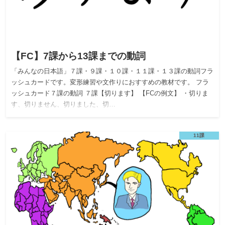
【FC】7課から13課までの動詞
「みんなの日本語」７課・９課・１０課・１１課・１３課の動詞フラ
ッシュカードです。変形練習や文作りにおすすめの教材です。 フラ
ッシュカード７課の動詞 ７課【切ります】 【FCの例文】 ・切りま
す、切りません、切りました、切…
11課