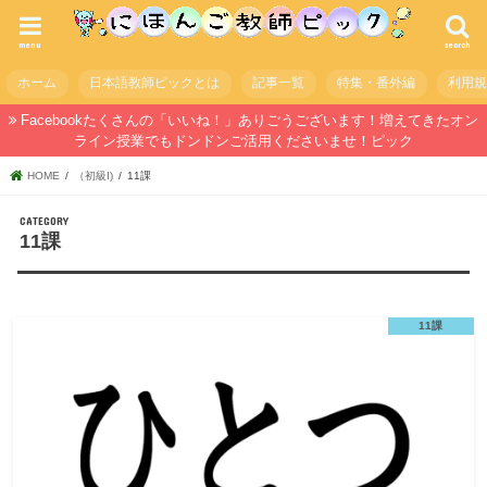
menu
search
ホーム
日本語教師ピックとは
記事一覧
特集・番外編
利用
Facebookたくさんの「いいね！」ありごうございます！増えてきたオン
ライン授業でもドンドンご活用くださいませ！ピック
HOME
（初級I)
11課
11課
11課