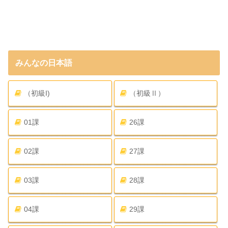
みんなの日本語
（初級I)
（初級Ⅱ）
01課
26課
02課
27課
03課
28課
04課
29課