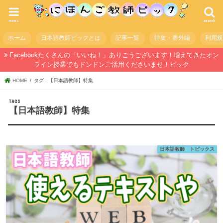
menu
search
ホーム
日本語教師ピックとは
記事一覧
特集・番外編
利用
Facebookたくさんの「いいね！」ありごうございます！増えてきたオン
ライン授業でもドンドンご活用くださいませ！ピック
HOME
タグ : 【日本語教師】特集
【日本語教師】特集
日本語教師 トピックス