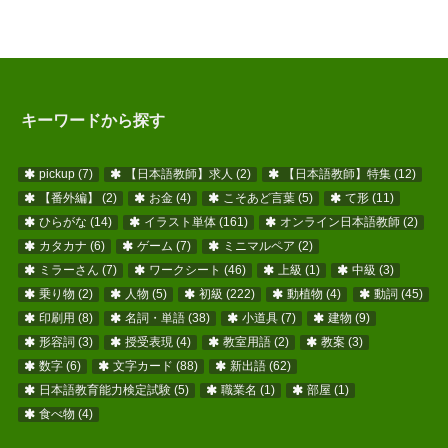
キーワードから探す
pickup
(7)
【日本語教師】求人
(2)
【日本語教師】特集
(12)
【番外編】
(2)
お金
(4)
こそあど言葉
(5)
て形
(11)
ひらがな
(14)
イラスト単体
(161)
オンライン日本語教師
(2)
カタカナ
(6)
ゲーム
(7)
ミニマルペア
(2)
ミラーさん
(7)
ワークシート
(46)
上級
(1)
中級
(3)
乗り物
(2)
人物
(5)
初級
(222)
動植物
(4)
動詞
(45)
印刷用
(8)
名詞・単語
(38)
小道具
(7)
建物
(9)
形容詞
(3)
授受表現
(4)
教室用語
(2)
教案
(3)
数字
(6)
文字カード
(88)
新出語
(62)
日本語教育能力検定試験
(5)
職業名
(1)
部屋
(1)
食べ物
(4)