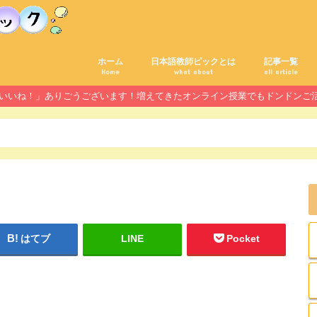
ホーム
日本語教師ピックとは
記事一覧
Home
what about
all article
んの「いいね！」ありごうございます！増えてきたオンライン授業でもドンドン
はてブ
LINE
Pocket