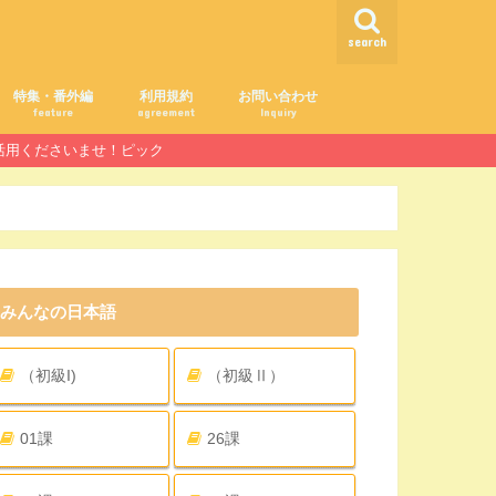
search
特集・番外編
利用規約
お問い合わせ
feature
agreement
Inquiry
ご活用くださいませ！ピック
みんなの日本語
（初級I)
（初級Ⅱ）
01課
26課