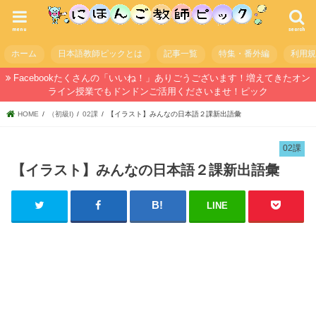
menu
search
ホーム
日本語教師ピックとは
記事一覧
特集・番外編
利用
Facebookたくさんの「いいね！」ありごうございます！増えてきたオン
ライン授業でもドンドンご活用くださいませ！ピック
HOME
（初級I)
02課
【イラスト】みんなの日本語２課新出語彙
02課
【イラスト】みんなの日本語２課新出語彙
LINE