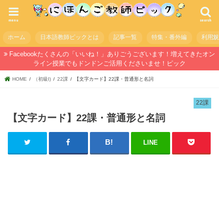
menu
search
ホーム
日本語教師ピックとは
記事一覧
特集・番外編
利用
Facebookたくさんの「いいね！」ありごうございます！増えてきたオン
ライン授業でもドンドンご活用くださいませ！ピック
HOME
（初級I)
22課
【文字カード】22課・普通形と名詞
22課
【文字カード】22課・普通形と名詞
LINE