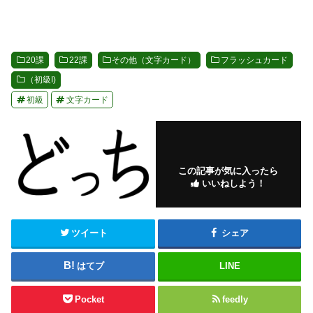
20課
22課
その他（文字カード）
フラッシュカード
（初級I)
初級
文字カード
この記事が気に入ったら
いいねしよう！
ツイート
シェア
はてブ
LINE
Pocket
feedly