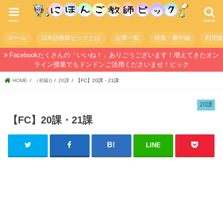
menu
search
ホーム
日本語教師ピックとは
記事一覧
特集・番外編
利用
Facebookたくさんの「いいね！」ありごうございます！増えてきたオン
ライン授業でもドンドンご活用くださいませ！ピック
HOME
（初級I)
20課
【FC】20課・21課
20課
【FC】20課・21課
LINE