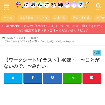
menu
search
ホーム
日本語教師ピックとは
記事一覧
特集・番外編
利用
Facebookたくさんの「いいね！」ありごうございます！増えてきたオン
ライン授業でもドンドンご活用くださいませ！ピック
HOME
（初級Ⅱ）
40課
【ワークシート/イラスト】40課・「〜ことがないので、〜みたい」
40課
【ワークシート/イラスト】40課・「〜ことが
ないので、〜みたい」
LINE