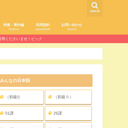
search
特集・番外編
利用規約
お問い合わせ
feature
agreement
Inquiry
ご活用くださいませ！ピック
みんなの日本語
（初級I)
（初級Ⅱ）
01課
26課