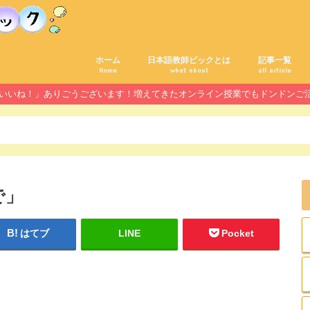
ホーム
日本語教師ピックとは
記事一覧
Home
what about
all article
んの「いいね！」ありごうございます！増えてきたオンライン授業でもドンドン
で」
はてブ
LINE
Pocket