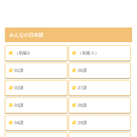
みんなの日本語
（初級I)
（初級Ⅱ）
01課
26課
02課
27課
03課
28課
04課
29課