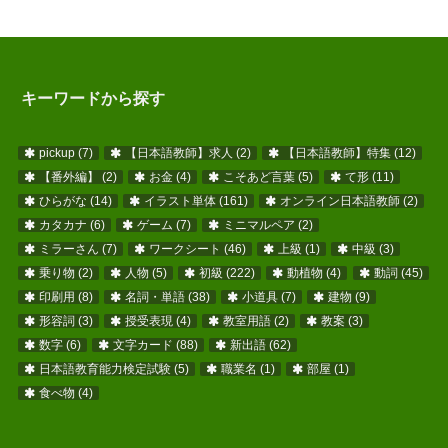
キーワードから探す
pickup
(7)
【日本語教師】求人
(2)
【日本語教師】特集
(12)
【番外編】
(2)
お金
(4)
こそあど言葉
(5)
て形
(11)
ひらがな
(14)
イラスト単体
(161)
オンライン日本語教師
(2)
カタカナ
(6)
ゲーム
(7)
ミニマルペア
(2)
ミラーさん
(7)
ワークシート
(46)
上級
(1)
中級
(3)
乗り物
(2)
人物
(5)
初級
(222)
動植物
(4)
動詞
(45)
印刷用
(8)
名詞・単語
(38)
小道具
(7)
建物
(9)
形容詞
(3)
授受表現
(4)
教室用語
(2)
教案
(3)
数字
(6)
文字カード
(88)
新出語
(62)
日本語教育能力検定試験
(5)
職業名
(1)
部屋
(1)
食べ物
(4)