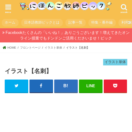
menu
search
ホーム
日本語教師ピックとは
記事一覧
特集・番外編
利用
Facebookたくさんの「いいね！」ありごうございます！増えてきたオン
ライン授業でもドンドンご活用くださいませ！ピック
HOME
フロントページ
イラスト単体
イラスト【名刺】
イラスト単体
イラスト【名刺】
LINE