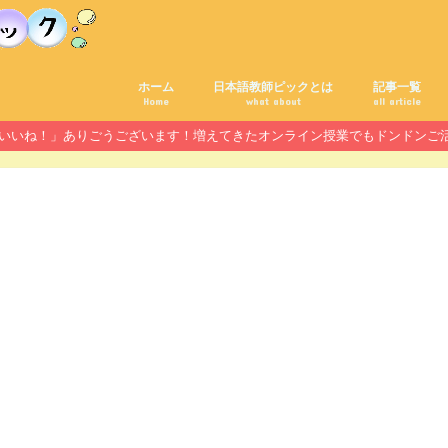
ホーム
日本語教師ピックとは
記事一覧
Home
what about
all article
んの「いいね！」ありごうございます！増えてきたオンライン授業でもドンドン