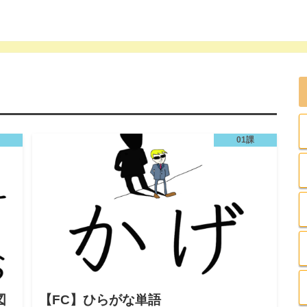
01課
図
【FC】ひらがな単語