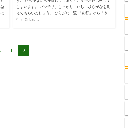
を見
す。 ひらがなから挫折してしまうと、学習意欲も落ちて
本語
しまいます。 バッチリ、しっかり、正しいひらがなを覚
寧に
えてもらいましょう。 ひらがな一覧 「あ行」から「さ
行」 &nbsp…
<
1
2