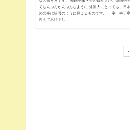
なの書き方です。 韓国語未学習の日本人が、韓国語
てちんぷんかんぷんなように 外国人にとっても、日
の文字は暗号のように見えるものです。 一字一字丁
教えてあげまし…