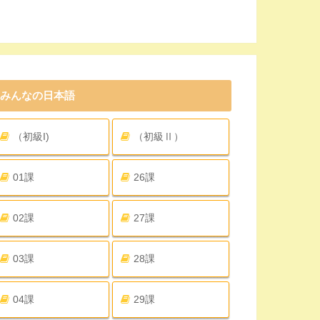
みんなの日本語
（初級I)
（初級Ⅱ）
01課
26課
02課
27課
03課
28課
04課
29課