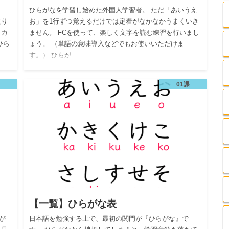
ひらがなを学習し始めた外国人学習者。 ただ「あいうえ
取り
お」を1行ずつ覚えるだけでは定着がなかなかうまくいき
タカ
ません。 FCを使って、楽しく文字を読む練習を行いまし
ひら
ょう。 （単語の意味導入などでもお使いいただけま
す。） ひらが…
01課
【一覧】ひらがな表
が
日本語を勉強する上で、最初の関門が『ひらがな』で