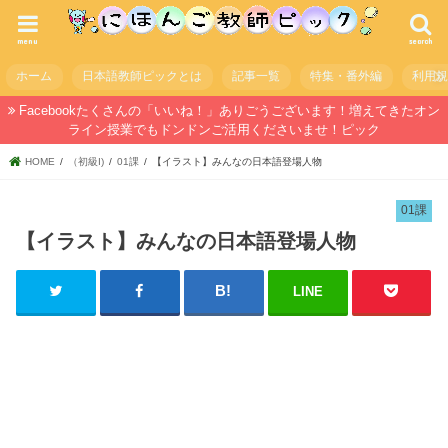
menu
search
ホーム
日本語教師ピックとは
記事一覧
特集・番外編
利用
Facebookたくさんの「いいね！」ありごうございます！増えてきたオン
ライン授業でもドンドンご活用くださいませ！ピック
HOME
（初級I)
01課
【イラスト】みんなの日本語登場人物
01課
【イラスト】みんなの日本語登場人物
LINE