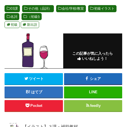
03課
その他（品詞）
会社/学校/教室
初級イラスト
名詞
（初級I)
初級
新出語
この記事が気に入ったら
いいねしよう！
ツイート
シェア
はてブ
LINE
Pocket
feedly
【イラスト】３課・補助教材