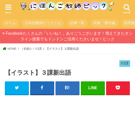
menu
search
ホーム
日本語教師ピックとは
記事一覧
特集・番外編
利用
Facebookたくさんの「いいね！」ありごうございます！増えてきたオン
ライン授業でもドンドンご活用くださいませ！ピック
HOME
（初級I)
03課
【イラスト】３課新出語
03課
【イラスト】３課新出語
LINE