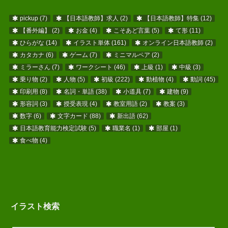
pickup
(7)
【日本語教師】求人
(2)
【日本語教師】特集
(12)
【番外編】
(2)
お金
(4)
こそあど言葉
(5)
て形
(11)
ひらがな
(14)
イラスト単体
(161)
オンライン日本語教師
(2)
カタカナ
(6)
ゲーム
(7)
ミニマルペア
(2)
ミラーさん
(7)
ワークシート
(46)
上級
(1)
中級
(3)
乗り物
(2)
人物
(5)
初級
(222)
動植物
(4)
動詞
(45)
印刷用
(8)
名詞・単語
(38)
小道具
(7)
建物
(9)
形容詞
(3)
授受表現
(4)
教室用語
(2)
教案
(3)
数字
(6)
文字カード
(88)
新出語
(62)
日本語教育能力検定試験
(5)
職業名
(1)
部屋
(1)
食べ物
(4)
イラスト検索