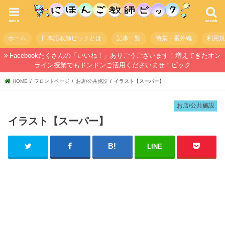
menu
search
ホーム
日本語教師ピックとは
記事一覧
特集・番外編
利用
Facebookたくさんの「いいね！」ありごうございます！増えてきたオン
ライン授業でもドンドンご活用くださいませ！ピック
HOME
フロントページ
お店/公共施設
イラスト【スーパー】
お店/公共施設
イラスト【スーパー】
LINE